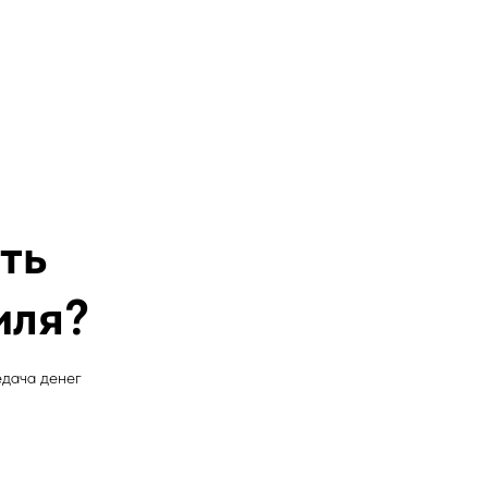
ть
иля?
дача денег