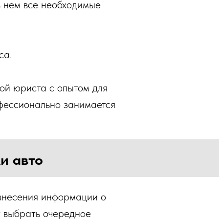
в нем все необходимые
са.
гой юриста с опытом для
офессионально занимается
и авто
 внесения информации о
т выбрать очередное