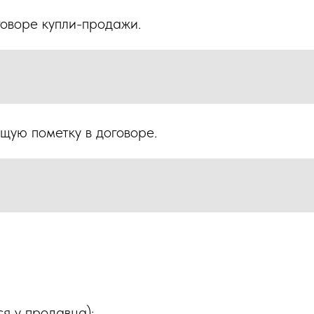
говоре купли-продажи.
щую пометку в договоре.
я у продавца);